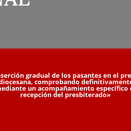
nserción gradual de los pasantes en el pre
 diocesana, comprobando definitivament
mediante un acompañamiento específico c
recepción del presbiterado»