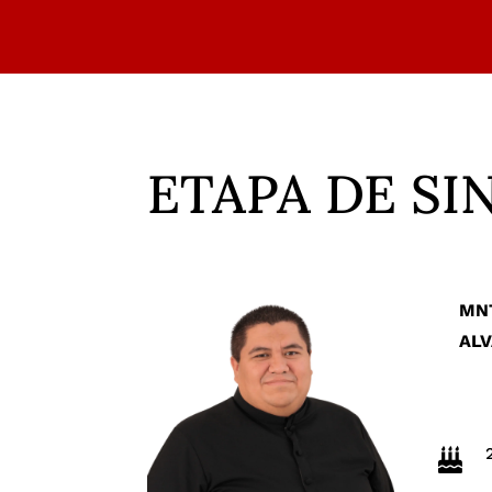
ETAPA DE S
MNT
AL
