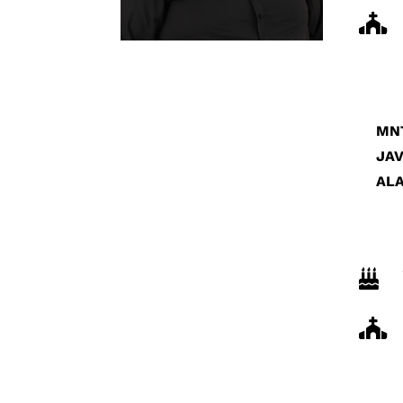

MN
JAV
AL

