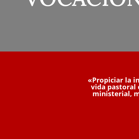
«Propiciar la i
vida pastoral
ministerial, 