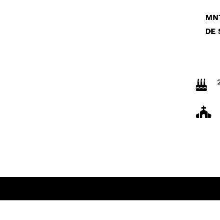
MN
DE

