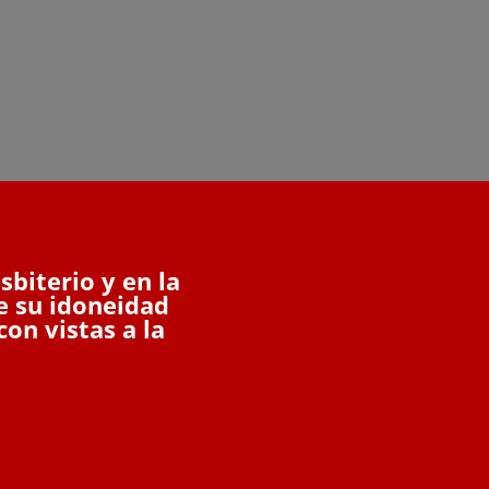
sbiterio y en la
e su idoneidad
on vistas a la